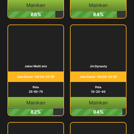
Mainkan
Mainkan
86%
84%
Joker Multi win
Jin Dynasty
Jam Gacor : 00:00-23:59
Jam Gacor : 00:00-23:59
Pola
Pola
25-50-75
10-20-40
Mainkan
Mainkan
82%
94%