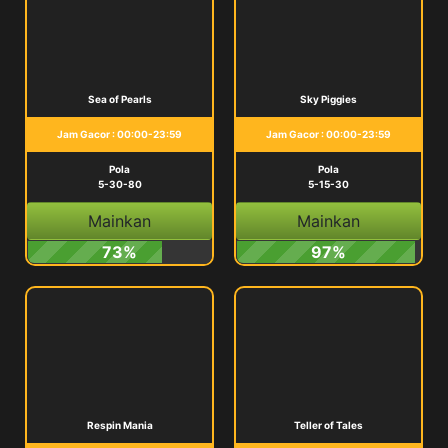
Sea of Pearls
Sky Piggies
Jam Gacor : 00:00-23:59
Jam Gacor : 00:00-23:59
Pola
Pola
5-30-80
5-15-30
Mainkan
Mainkan
73%
97%
Respin Mania
Teller of Tales