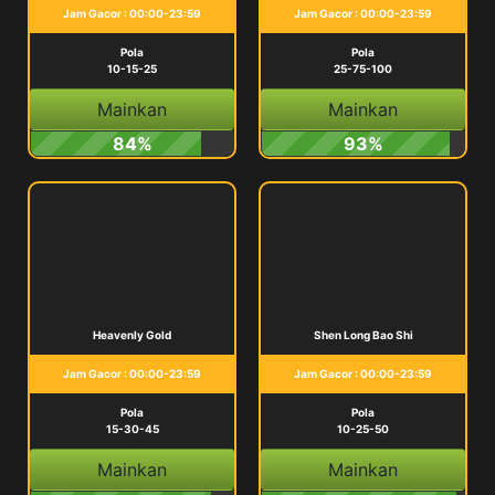
Jam Gacor : 00:00-23:59
Jam Gacor : 00:00-23:59
Pola
Pola
10-15-25
25-75-100
Mainkan
Mainkan
84%
93%
Heavenly Gold
Shen Long Bao Shi
Jam Gacor : 00:00-23:59
Jam Gacor : 00:00-23:59
Pola
Pola
15-30-45
10-25-50
Mainkan
Mainkan