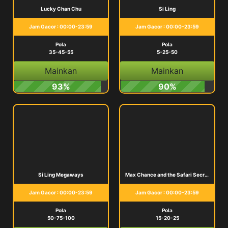
Lucky Chan Chu
Si Ling
Jam Gacor : 00:00-23:59
Jam Gacor : 00:00-23:59
Pola
Pola
35-45-55
5-25-50
Mainkan
Mainkan
93%
90%
Si Ling Megaways
Max Chance and the Safari Secrets
Jam Gacor : 00:00-23:59
Jam Gacor : 00:00-23:59
Pola
Pola
50-75-100
15-20-25