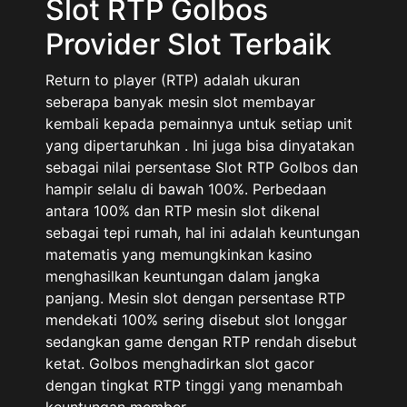
Slot RTP Golbos
Provider Slot Terbaik
Return to player (RTP) adalah ukuran
seberapa banyak mesin slot membayar
kembali kepada pemainnya untuk setiap unit
yang dipertaruhkan . Ini juga bisa dinyatakan
sebagai nilai persentase Slot RTP Golbos dan
hampir selalu di bawah 100%. Perbedaan
antara 100% dan RTP mesin slot dikenal
sebagai tepi rumah, hal ini adalah keuntungan
matematis yang memungkinkan kasino
menghasilkan keuntungan dalam jangka
panjang. Mesin slot dengan persentase RTP
mendekati 100% sering disebut slot longgar
sedangkan game dengan RTP rendah disebut
ketat. Golbos menghadirkan slot gacor
dengan tingkat RTP tinggi yang menambah