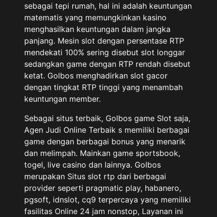
sebagai tepi rumah, hal ini adalah keuntungan
matematis yang memungkinkan kasino
menghasilkan keuntungan dalam jangka
panjang. Mesin slot dengan persentase RTP
mendekati 100% sering disebut slot longgar
sedangkan game dengan RTP rendah disebut
ketat. Golbos menghadirkan slot gacor
dengan tingkat RTP tinggi yang menambah
keuntungan member.
Sebagai situs terbaik, Golbos game Slot saja,
Agen Judi Online Terbaik s memiliki berbagai
game dengan berbagai bonus yang menarik
dan melimpah. Mainkan game sportsbook,
togel, live casino dan lainnya. Golbos
merupakan Situs slot rtp dari berbagai
provider seperti pragmatic play, habanero,
pgsoft, idnslot, cq9 terpercaya yang memiliki
fasilitas Online 24 jam nonstop, Layanan ini