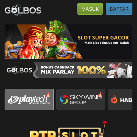
MASUK
DAFTAR